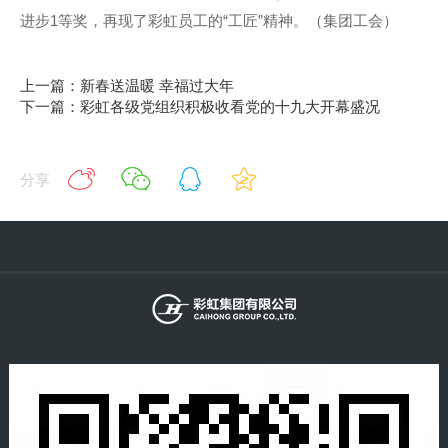
进步1等奖，再现了彩虹员工的“工匠”精神。（集团工会）
上一篇：新春送温暖 幸福过大年
下一篇：彩虹各级党组织积极收看党的十九大开幕盛况
分享