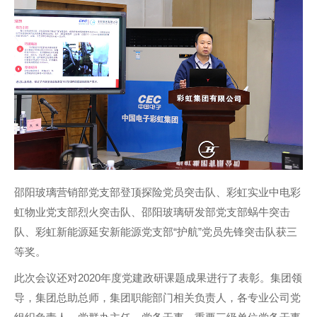
邵阳玻璃营销部党支部登顶探险党员突击队、彩虹实业中电彩
虹物业党支部烈火突击队、邵阳玻璃研发部党支部蜗牛突击
队、彩虹新能源延安新能源党支部“护航”党员先锋突击队获三
等奖。
此次会议还对2020年度党建政研课题成果进行了表彰。集团领
导，集团总助总师，集团职能部门相关负责人，各专业公司党