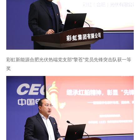
彩虹新能源合肥光伏热端党支部“擎苍”党员先锋突击队获一等
奖