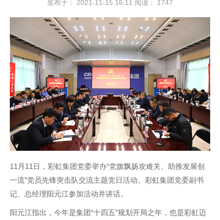
发布于： 2021-11-15 16:11
阅读：
1747
11月11日，彩虹集团党委举办“党旗飘扬攻难关、助推发展创
一流”党员先锋突击队交流主题党日活动。彩虹集团党委副书
记、总经理阳元江参加活动并讲话。
阳元江指出，今年是集团“十四五”规划开局之年，也是彩虹迈