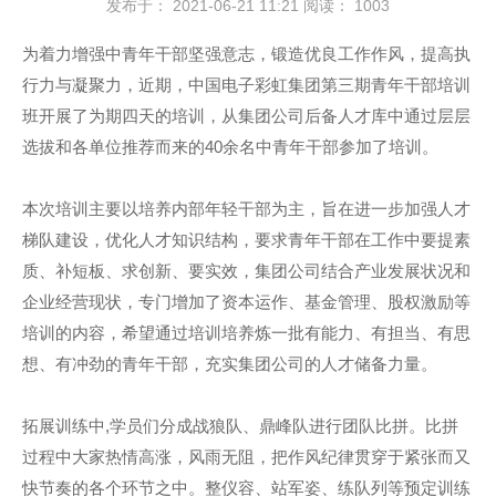
发布于： 2021-06-21 11:21
阅读：
1003
为着力增强中青年干部坚强意志，锻造优良工作作风，提高执
行力与凝聚力，近期，中国电子彩虹集团第三期青年干部培训
班开展了为期四天的培训，从集团公司后备人才库中通过层层
选拔和各单位推荐而来的40余名中青年干部参加了培训。
本次培训主要以培养内部年轻干部为主，旨在进一步加强人才
梯队建设，优化人才知识结构，要求青年干部在工作中要提素
质、补短板、求创新、要实效，集团公司结合产业发展状况和
企业经营现状，专门增加了资本运作、基金管理、股权激励等
培训的内容，希望通过培训培养炼一批有能力、有担当、有思
想、有冲劲的青年干部，充实集团公司的人才储备力量。
拓展训练中,学员们分成战狼队、鼎峰队进行团队比拼。比拼
过程中大家热情高涨，风雨无阻，把作风纪律贯穿于紧张而又
快节奏的各个环节之中。整仪容、站军姿、练队列等预定训练