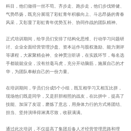
科目，他们做得一丝不苟。齐步走、跑步走，他们步伐矫健、
气势昂扬，既充分展现了彩虹青年积极向上、斗志昂扬的青春
风采，又彰显了彩虹青年优势互补、协同作战的团队精神。
正式培训期间，给学员们安排了结构化思维、行动学习问题研
讨、企业全面经营管理沙盘、资本运作与股权激励、能力测评
等课程，大家聚精会神、全神贯注听讲，在实践环节，每名选
手都兢兢业业，没有丝毫马虎，充分开动脑筋，施展自己的才
华，为团队奉献自己的一份力量。
在培训期间，学员们分成5个小组，既互相学习又相互比拼，
现场他们既是同学，又是肝胆相照的战友，在比拼中，提高了
技能、加深了友谊，磨炼了意志，用身体力行的方式将团结、
担当、坚持演绎得淋漓尽致，收获满满。
通过此次培训，不仅提高了集团后备人才经营管理思路和理