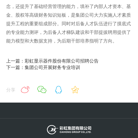
念，还提升了基础经营管理的能力，填补了内部人才资本、基
金、股权等高级财务知识短板，是集团公司大力实施人才素质
提升工程的重要组成部分。同时对后备人才队伍进行了摸底式
的专业能力测评，为后备人才梯队建设和干部提拔聘用提供了
能力模型和大数据支持，为后期干部培养指明了方向。
上一篇：彩虹显示器件股份有限公司招聘公告
下一篇：集团公司开展财务专业培训
分享