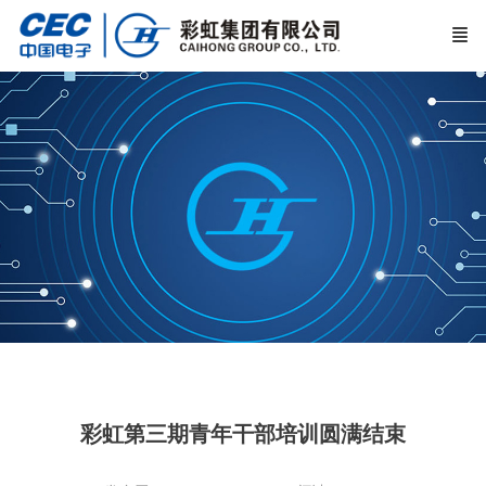
彩虹第三期青年干部培训圆满结束