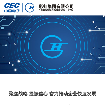
聚焦战略 提振信心 奋力推动企业快速发展