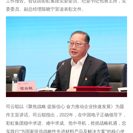
工作报告。会议由彩虹集团党委委员、纪委书记包勇主持，党
委委员、副总经理陈晓宁宣读表彰文件。
司云聪以《聚焦战略 提振信心 奋力推动企业快速发展》为题
作主旨讲话。司云聪指出，2022年，在中国电子正确领导下，
彩虹集团稳中求进、难中求成、危中寻机，抢抓战略机遇，忠
实践行“为国家提供战略性先进材料产品及解决方案”的核心使