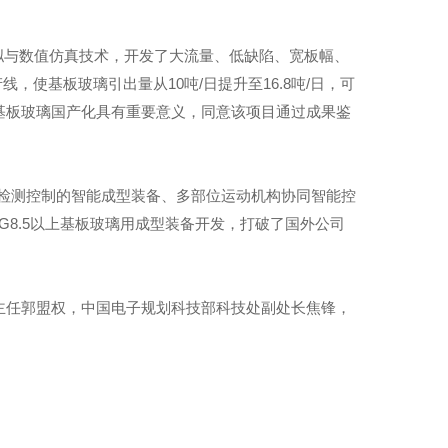
型物理模拟与数值仿真技术，开发了大流量、低缺陷、宽板幅、
，使基板玻璃引出量从10吨/日提升至16.8吨/日，可
基板玻璃国产化具有重要意义，同意该项目通过成果鉴
网格分布检测控制的智能成型装备、多部位运动机构协同智能控
于G8.5以上基板玻璃用成型装备开发，打破了国外公司
主任郭盟权，中国电子规划科技部科技处副处长焦锋，