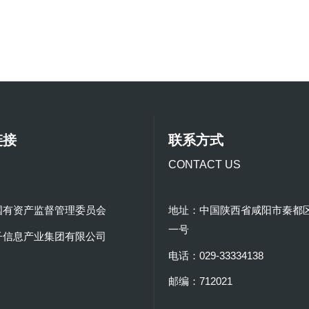
链接
联系方式
CONTACT US
国有资产监督管理委员会
地址：中国陕西省咸阳市秦都
一号
子信息产业集团有限公司
电话：029-33334138
邮编：712021