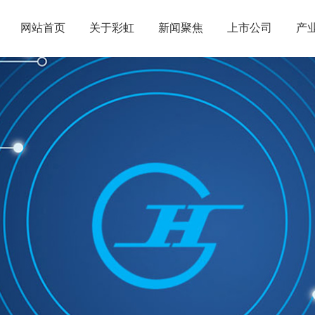
网站首页
关于彩虹
新闻聚焦
上市公司
产