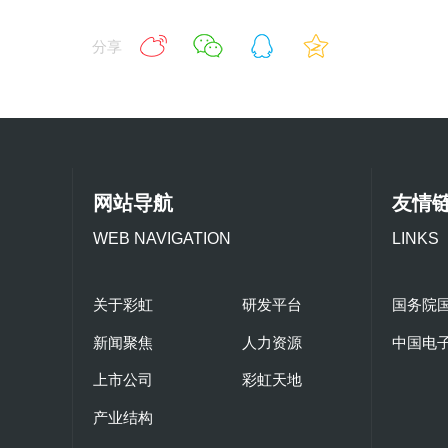
分享
网站导航
友情
WEB NAVIGATION
LINKS
关于彩虹
研发平台
国务院
新闻聚焦
人力资源
中国电
上市公司
彩虹天地
产业结构