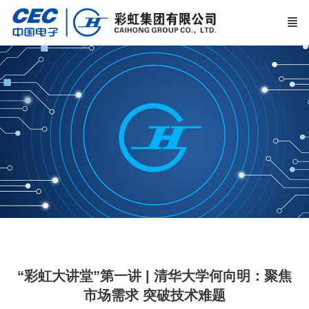
“彩虹大讲堂”第一讲 | 清华大学何向明：聚焦
市场需求 突破技术难题