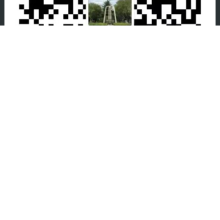
官方微信
Copyright ◎ 2021-2024 彩虹集团有限公司 京ICP备
2021021242号-2