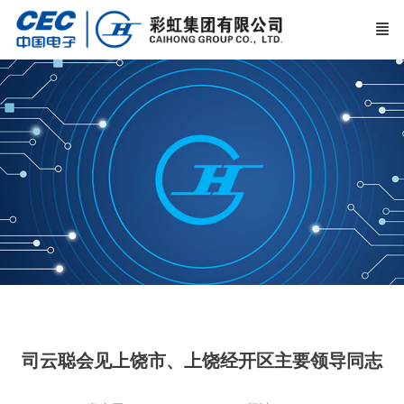
司云聪会见上饶市、上饶经开区主要领导同志