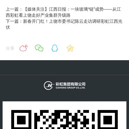
上一篇：【媒体关注】江西日报：一块玻璃“链”成势——从江
西彩虹看上饶走好产业集群升级路
下一篇：新春开门红！上饶市委书记陈云走访调研彩虹江西光
伏
分享