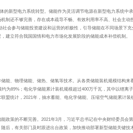
主体的新型电力系统转型。储能作为灵活调节电源在新型电力系统中
场机制还不够完善，存在成本疏导不畅、有效利用率不高、社会主动投
推动社会参与储能投资建设和运营的积极性，引导储能在不同场景下充
景，建立符合我国国情和电力市场化发展阶段的储能成本补偿机制。
储能、物理储能、储热、储氢等技术。从各类储能装机规模结构来看
模约为89%；电化学储能累计装机规模超过400万千瓦，其中以锂离
盟统计，2021年，抽水蓄能、电化学储能、压缩空气储能累计装机规
能政策的不断完善。2021年3月，习近平总书记在中央财经委员会
随后，有关部门及时跟进出台政策，加快推动部署新型储能关键技术的