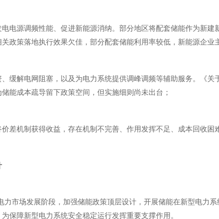
发电电源调频性能、促进新能源消纳。部分地区将配套储能作为新建
相关政策落地执行效果欠佳，部分配套储能利用率较低，新能源企业
资、缓解电网阻塞，以及为电力系统提供调峰调频等辅助服务。《关
为储能成本疏导留下政策空间，但实施细则尚未出台；
谷价差机制获得收益，存在机制不完善、作用发挥不足、成本回收困
计
情及电力市场发展阶段，加强储能政策顶层设计，开展储能在新型电力
，为保障新型电力系统安全稳定运行发挥重要支撑作用。